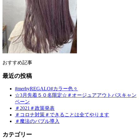
おすすめ記事
最近の投稿
#merbyREGALO#カラー色々
☆3月先着５０名限定☆＃オージュアアウトバスキャン
ペーン
＃2021＃政策発表
＃コロナ対策＃できることは全てやります
＃魔法のバブル導入
カテゴリー