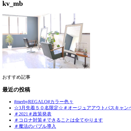
kv_mb
おすすめ記事
最近の投稿
#merbyREGALO#カラー色々
☆3月先着５０名限定☆＃オージュアアウトバスキャン
＃2021＃政策発表
＃コロナ対策＃できることは全てやります
＃魔法のバブル導入